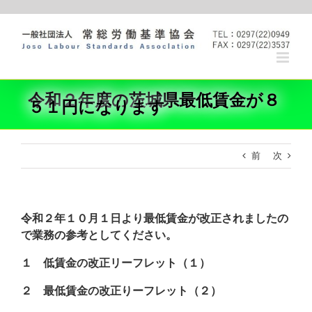
Skip
to
content
令和２年度の茨城県最低賃金が８
５１円になります
前
次
令和２年１０月１日より最低賃金が改正されましたの
で業務の参考としてください。
１ 低賃金の改正リーフレット（１）
２ 最低賃金の改正りーフレット（２）