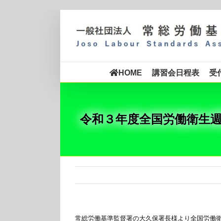
Skip
to
content
講習会日程表
受
HOME
令和３年度全国労働衛生
常総労働基準監督署の大久保署長様より全国労働