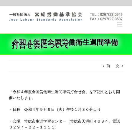
Skip
to
content
令和４年度全国労働衛生週間準備
打合せ会について
前
次
「令和４年度全国労働衛生週間準備打合せ会」を下記のとおり開
催いたします。
・日程 令和４年９月６日（火）午後１時３０分より
・会場 常総市生涯学習センター（常総市天満町４６８４、電話
０２９７－２２－１１１１）