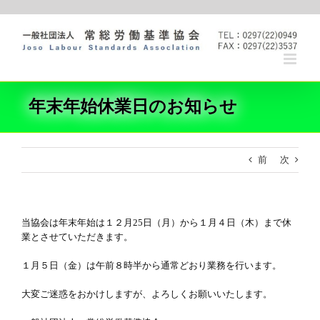
Skip
to
content
年末年始休業日のお知らせ
前
次
当協会は年末年始は１２月25日（月）から１月４日（木）まで休
業とさせていただきます。
１月５日（金）は午前８時半から通常どおり業務を行います。
大変ご迷惑をおかけしますが、よろしくお願いいたします。