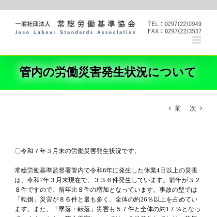
Skip
to
content
管内の労働災害発生状況について
前
次
〇令和７年３月末の労働災害発生状況です。
常総労働基準監督署管内で令和6年に発生した休業4日以上の災害
は、令和7年３月末現在で、３３６件発生しています。前年が３２
８件ですので、前年比８件の増加となっています。事故の型では
「転倒」災害が８６件と最も多く、全体の約26％以上を占めてい
ます。また、「墜落・転落」災害も５７件と全体の約1７％となっ