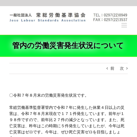
Skip
to
content
管内の労働災害発生状況について
前
次
〇令和７年８月末の労働災害発生状況です。
常総労働基準監督署管内で令和７年に発生した休業４日以上の災
害は、令和７年８月末現在で１７１件発生しています。前年が１
９８件ですので、前年比２７件の減少となっています。また、死
亡災害は、昨年はこの時期に５件発生していましたが、今年は死
亡災害はゼロです。今年は、ぜひ死亡災害ゼロを目指しましょ