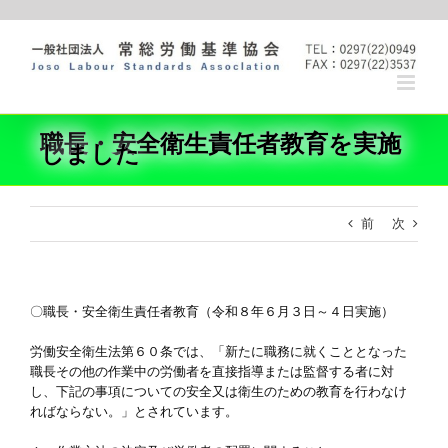
Skip
to
content
職長・安全衛生責任者教育を実施
しました
前
次
〇職長・安全衛生責任者教育（令和８年６月３日～４日実施）
労働安全衛生法第６０条では、「新たに職務に就くこととなった
職長その他の作業中の労働者を直接指導または監督する者に対
し、下記の事項についての安全又は衛生のための教育を行わなけ
ればならない。」とされています。