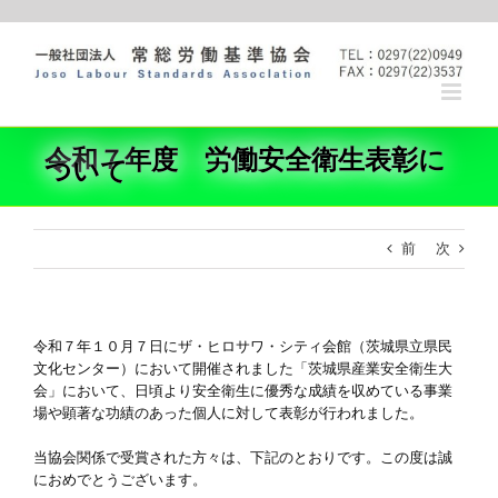
Skip
to
content
令和７年度 労働安全衛生表彰に
ついて
前
次
令和７年１０月７日にザ・ヒロサワ・シティ会館（茨城県立県民
文化センター）において開催されました「茨城県産業安全衛生大
会」において、日頃より安全衛生に優秀な成績を収めている事業
場や顕著な功績のあった個人に対して表彰が行われました。
当協会関係で受賞された方々は、下記のとおりです。この度は誠
におめでとうございます。